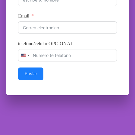
Email
telefono/celular OPCIONAL
United
States
+1
Enviar